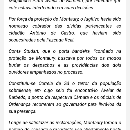
Magalhães Pinto Avelar de Barbedo, por entender que
este estava interferindo em suas decisões.
Por força da proteção de Montaury, o fugitivo havia sido
nomeado cobrador das dívidas pertencentes ao
cidadão Antônio de Castro, que haviam sido
seqüestradas pela Fazenda Real.
Conta Studart, que o porta–bandeira, “confiado na
proteção de Montaury,
buscava por todos os modos
burlar os despachos e as
providências dos dois
ouvidores empenhados no processo.
Constituiu-se Correia de Sá o terror da população
sobralense, em cujo seio foi encontrá-lo Avelar de
Barbedo, a ponto da respectiva Câmara e os oficiais de
Ordenança recorrerem ao governador para livrá-los da
sua presença
.
Longe de satisfazer às reclamações, Montaury tomou o
partido do acusado e manifestou-se abertamente hostil