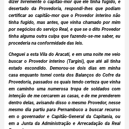
dizer livremente o capitão-mor que ele tinha fugido, e
desertado da Provedoria, respondi-lhes que podiam
certificar ao capitão-mor que o Provedor interino não
tinha fugido, mas antes, que vinha chamado por mim
por negócios do serviço Real, e que se o dito Provedor
tinha alguma outra culpa que fazendo-se-me saber, eu
procederia na conformidade das leis.
Cheguei a esta Vila do Aracati, e em uma noite me veio
bus
car o Provedor interino (Targini), que até ali tinha
estado escondido. Demorou-se dois dias em minha
casa enquanto tomei conta dos Balanços do Cofre da
Provedoria, passados os quais tendo certeza que vinha
em caminho uma numerosa tropa de soldados com
intenção de me cercarem as casas, e de me prenderem
dentro delas, avisando disso o mesmo Provedor, nesse
mesmo dia partiu para Pernambuco a buscar recurso
em o governador e Capitão-General da Capitania, ou
em a Junta da Administração e Arrecadação da Real