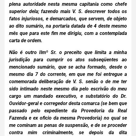
plena autoridade nesta mesma capitania como chefe
superior dela; fazendo mais V. S. descrever todos os
fatos injuriosos, e demarcados, que servem, de objeto
ao dito sumário, na portaria datada de 4 deste mesmo
mês que para este fim me dirigiu, com a contemplada
carta de ordem.
Não é outro Ilmº Sr. o preceito que limita a minha
jurisdição para cumprir os atos subseqüentes ao
mencionado sumário, que se acha formado, desde o
mesmo dia 7 do corrente, em que me foi entregue a
comemorada deliberação de V. S. senão o de me ter
sido intimado neste mesmo dia pelo escrivão do meu
cargo um mandado executivo, e substatório do Dr.
Ouvidor-geral e corregedor desta comarca (se bem que
passado pelo expediente da Provedoria da Real
Fazenda e ex oficio da mesma Provedoria) no qual se
me cominam as penas de suspensão, e de se proceder
contra mim criminalmente, se depois da dita