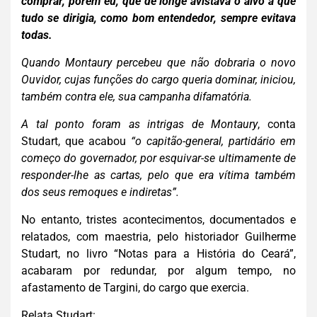
comprar, porém eu, que de longe avistava o alvo a que
tudo se dirigia, como bom entendedor, sempre evitava
todas.
Quando Montaury percebeu que não dobraria o novo
Ouvidor, cujas funções do cargo queria dominar, iniciou,
também contra ele, sua campanha difamatória.
A tal ponto foram as intrigas de Montaury
, conta
Studart, que acabou
“o
capitão-general, partidário em
começo do governador, por esquivar-se ultimamente de
responder-lhe as cartas, pelo que era vítima também
dos seus remoques e indiretas”.
No entanto, tristes acontecimentos, documentados e
relatados, com maestria, pelo historiador Guilherme
Studart, no livro “Notas para a História do Ceará”,
acabaram por redundar, por algum tempo, no
afastamento de Targini, do cargo que exercia.
Relata Studart: