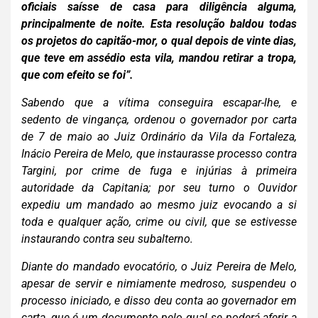
oficiais saísse de casa para diligência alguma,
principalmente de noite.
Esta resolução baldou todas
os projetos do capitão-mor, o
qual depois de vinte dias,
que teve em assédio esta vila, mandou retirar a tropa,
que com efeito se foi”.
Sabendo que a vítima conseguira escapar-lhe, e
sedento de
vingança, ordenou o governador por carta
de 7 de maio ao Juiz Ordinário da Vila da Fortaleza,
Inácio Pereira de Melo, que instaurasse processo contra
Targini, por crime de fuga e injúrias à primeira
autoridade da Capitania; por seu turno o Ouvidor
expediu um mandado ao mesmo juiz evocando a si
toda e qualquer ação, crime ou civil, que se estivesse
instaurando contra seu subalterno.
Diante do mandado evocatório, o Juiz Pereira de Melo,
apesar de servir e nimiamente medroso, suspendeu o
processo iniciado, e disso deu conta ao governador em
carta, que é um documento pelo qual se poderá aferir a