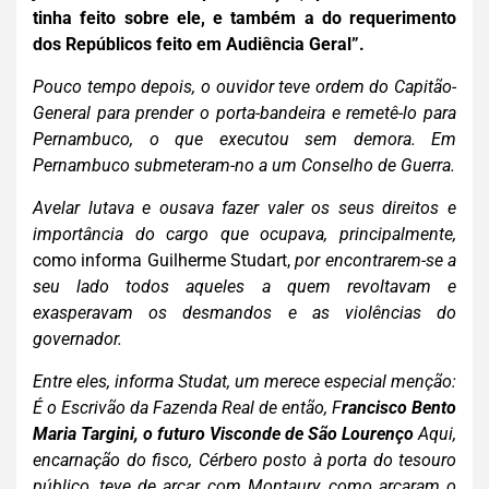
tinha feito sobre ele, e também a do requerimento
dos Repúblicos feito em Audiência Geral”.
Pouco tempo depois, o ouvidor teve ordem do Capitão-
General para prender o porta-bandeira e remetê-lo para
Pernambuco, o que executou sem demora. Em
Pernambuco submeteram-no a um Conselho de Guerra.
Avelar lutava e ousava fazer valer os seus direitos e
importância do cargo que ocupava, principalmente,
como informa Guilherme Studart,
por encontrarem-se a
seu lado todos aqueles a quem revoltavam e
exasperavam os desmandos e as violências do
governador.
Entre eles, informa Studat, um merece especial menção:
É o Escrivão da Fazenda Real de então, F
rancisco Bento
Maria Targini, o futuro Visconde de São Lourenço
Aqui,
encarnação do fisco, Cérbero posto à porta do tesouro
público, teve de arcar com Montaury, como arcaram o