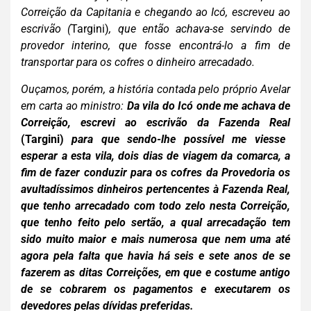
Correição da Capitania e chegando ao Icó, escreveu ao
escrivão (
Targini)
, que então acha
va-se servindo de
provedor interino, que fosse encontrá-lo a fim de
transportar para os cofres o dinheiro arrecadado
.
Ouçamos, porém, a história contada pelo próprio Avelar
em
carta ao ministro:
Da vila do Icó onde me achava de
Correição, escrevi ao escrivão da Fazenda Real
(
Targini)
para que sendo-lhe possível me viesse
esperar a esta vila, dois dias de viagem da comarca, a
fim de fazer conduzir para os cofres da Provedoria os
avultadíssimos dinheiros pertencentes à Fazenda Real,
que tenho arrecadado com todo zelo nesta Correição,
que tenho feito pelo sertão, a qual arrecadação tem
sido muito maior e mais numerosa que nem uma até
agora pela falta que havia há seis e sete anos de se
fazerem as ditas Correições, em que e costume antigo
de se cobrarem os pagamentos e executarem os
devedores pelas dívidas preferidas.