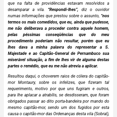
que na falta de pro
vidências estavam resolvidos a
desamparar a vila.
“Respondi-lhes”,
diz o ouvidor
numas informações que prestou sobre o assunto,
“nos
termos os mais comedidos, que eu, ainda que
pudesse,
me não deliberava a proceder contra aquele homem,
pelas péssimas conseqüências que do meu
procedimento poderiam não resultar, porém que eu
lhes dava a minha palavra do representar a S.
Majestade e ao Capitão-General de Pernambuco sua
miserável situação, a fim de lhes vir de alguma destas
partes o remédio, que eu me não atrevia a aplicar.
Resultou daqui, o choverem raios de cólera do capitão-
mor Montaury, sobre os in
felizes, que fizeram tal
requerimento, motivo por que uns fugiram e outros,
para lhe aplacar a atrabílis, se desdisseram, que foram
obrigados passar ao dito porta-bandeira por mando do
mesmo capitão-mor, sendo um dos fugidos por esta
causa o capitão-mor das Ordenanças desta vila (Sobral),